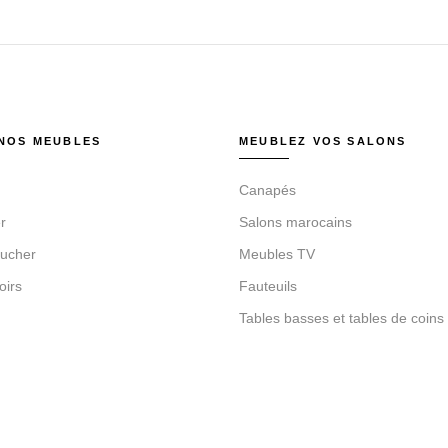
NOS MEUBLES
MEUBLEZ VOS SALONS
Canapés
r
Salons marocains
ucher
Meubles TV
oirs
Fauteuils
Tables basses et tables de coins
 de meubles à La Soukra Tunis – POLYSIEGES since 1981 – Powere