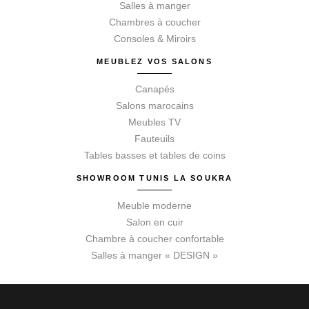
Salles à manger
Chambres à coucher
Consoles & Miroirs
MEUBLEZ VOS SALONS
Canapés
Salons marocains
Meubles TV
Fauteuils
Tables basses et tables de coins
SHOWROOM TUNIS LA SOUKRA
Meuble moderne
Salon en cuir
Chambre à coucher confortable
Salles à manger « DESIGN »